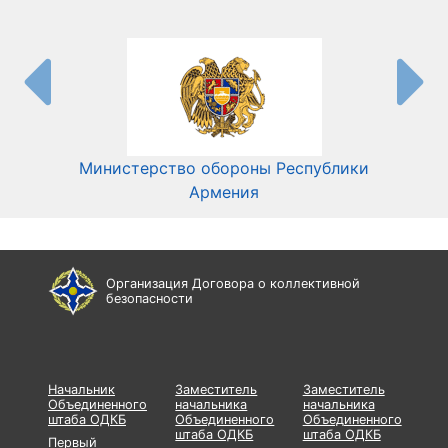
Министерство обороны Республики
Мин
Армения
Организация Договора о коллективной
безопасности
Начальник
Заместитель
Заместитель
Объединенного
начальника
начальника
штаба ОДКБ
Объединенного
Объединенного
штаба ОДКБ
штаба ОДКБ
Первый