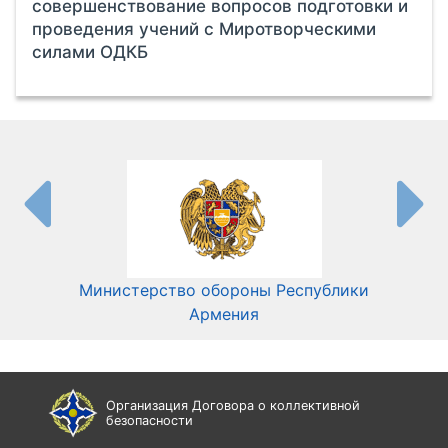
совершенствование вопросов подготовки и
проведения учений с Миротворческими
силами ОДКБ
Министерство обороны Республики
Мин
Армения
Организация Договора о коллективной
безопасности