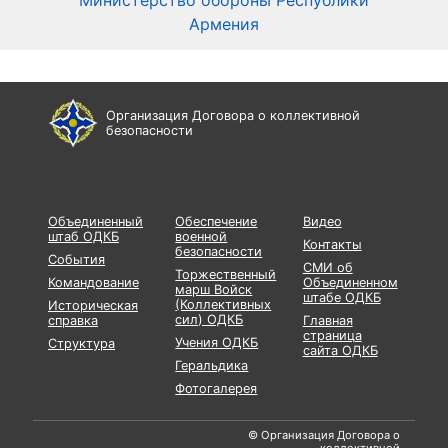
Министерство обороны Республики
Мин
Армения
Организация Договора о коллективной
безопасности
Объединенный
Обеспечение
Видео
штаб ОДКБ
военной
Контакты
безопасности
События
СМИ об
Торжественный
Командование
Объединенном
марш Войск
штабе ОДКБ
(Коллективных
Историческая
сил) ОДКБ
справка
Главная
страница
Учения ОДКБ
Структура
сайта ОДКБ
Геральдика
Фотогалерея
© Организация Договора о