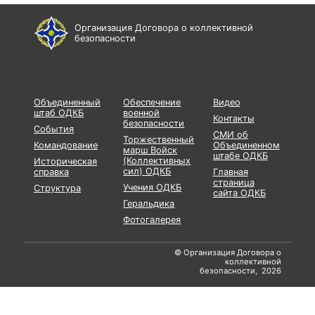
Организация Договора о коллективной
безопасности
Объединенный
Обеспечение
Видео
штаб ОДКБ
военной
Контакты
безопасности
События
СМИ об
Торжественный
Командование
Объединенном
марш Войск
штабе ОДКБ
(Коллективных
Историческая
сил) ОДКБ
справка
Главная
страница
Учения ОДКБ
Структура
сайта ОДКБ
Геральдика
Фотогалерея
© Организация Договора о
коллективной
безопасности, 2026