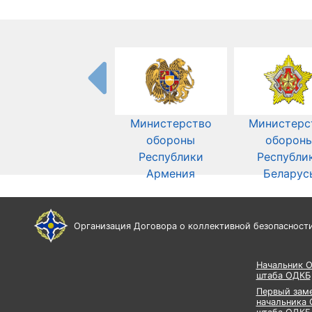
Министерство
Министерс
обороны
оборон
Республики
Республи
Армения
Беларус
Организация Договора о коллективной безопасност
Начальник 
штаба ОДКБ
Первый зам
начальника 