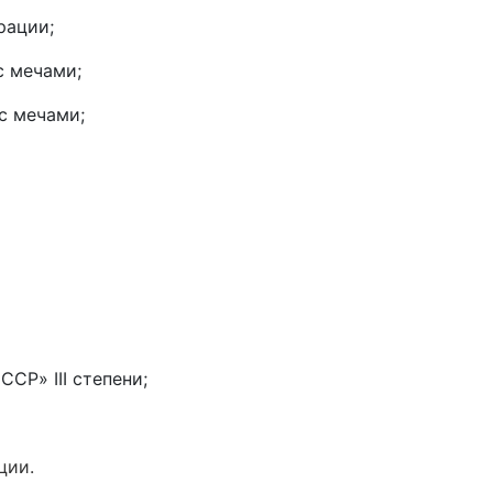
рации;
с мечами;
с мечами;
СР» III степени;
ции.