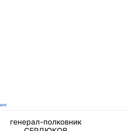
ния
генерал-полковник
СЕРДЮКОВ