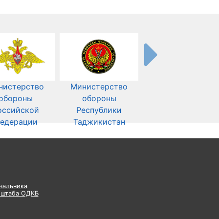
нистерство
Министерство
обороны
обороны
оссийской
Республики
едерации
Таджикистан
чальника
 штаба ОДКБ