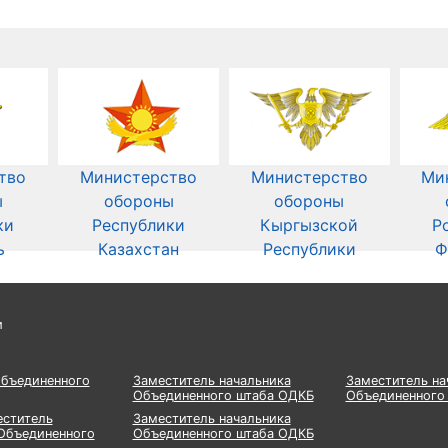
тво
Министерство
Министерство
Ми
ы
обороны
обороны
ки
Республики
Кыргызской
Р
ь
Казахстан
Республики
Ф
и
Объединенного
Заместитель начальника
Заместитель на
Объединенного штаба ОДКБ
Объединенного
еститель
Заместитель начальника
Объединенного
Объединенного штаба ОДКБ