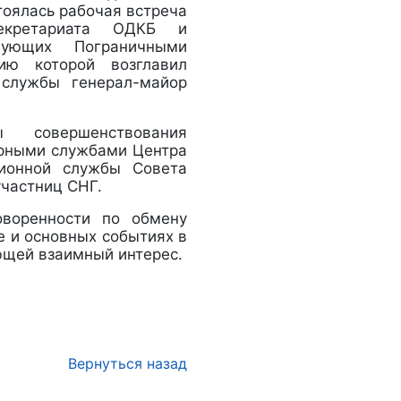
тоялась рабочая встреча
Секретариата ОДКБ и
дующих Пограничными
ию которой возглавил
 службы генерал-майор
совершенствования
рными службами Центра
ционной службы Совета
частниц СНГ.
оворенности по обмену
е и основных событиях в
ющей взаимный интерес.
Вернуться назад