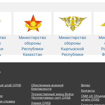
тво
Министерство
Министерство
Ми
ы
обороны
обороны
ки
Республики
Кыргызской
Р
ь
Казахстан
Республики
Ф
и
ый штаб ОДКБ
Обеспечение военной
Видео
безопасности
Контакты
Торжественный марш Войск
ие
СМИ об Объеди
(Коллективных сил) ОДКБ
штабе ОДКБ
я справка
Учения ОДКБ
Главная страни