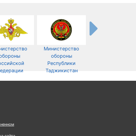
нистерство
Министерство
обороны
обороны
оссийской
Республики
едерации
Таджикистан
ненном
ца сайта