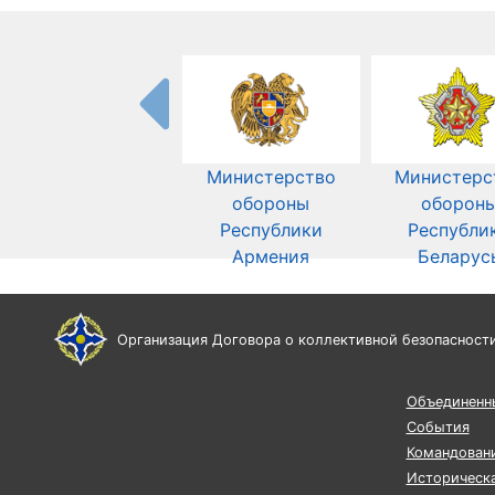
Министерство
Министерс
обороны
оборон
Республики
Республи
Армения
Беларус
Организация Договора о коллективной безопасност
Объединенн
События
Командован
Историческа