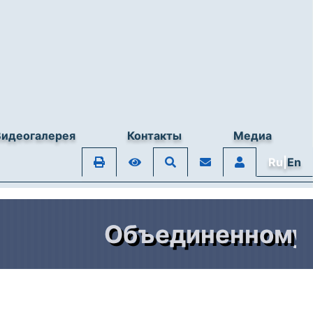
Видеогалерея
Контакты
Медиа
Ru|
En
Объединенному шта