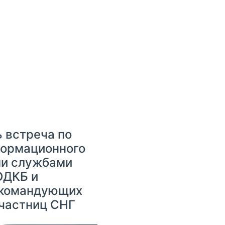
 встреча по
формационного
и службами
ОДКБ и
 командующих
участниц СНГ