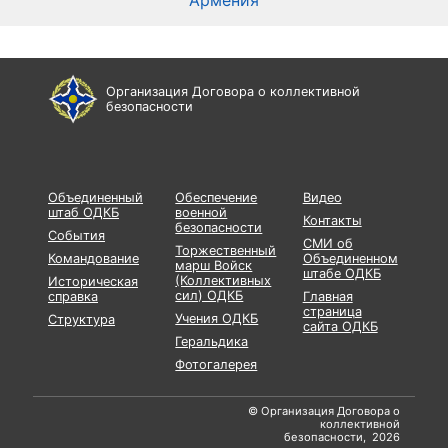
Армения
Организация Договора о коллективной
безопасности
Объединенный
Обеспечение
Видео
штаб ОДКБ
военной
Контакты
безопасности
События
СМИ об
Торжественный
Командование
Объединенном
марш Войск
штабе ОДКБ
(Коллективных
Историческая
сил) ОДКБ
справка
Главная
страница
Учения ОДКБ
Структура
сайта ОДКБ
Геральдика
Фотогалерея
© Организация Договора о
коллективной
безопасности, 2026