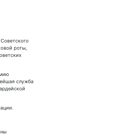
 Советского
ковой роты,
Советских
емию
нейшая служба
вардейской
ации.
оны