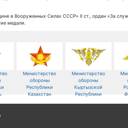
ине в Вооруженных Силах СССР» II ст., орден «За слу
гие медали.
тво
Министерство
Министерство
Ми
ы
обороны
обороны
ки
Республики
Кыргызской
Р
ь
Казахстан
Республики
Ф
и