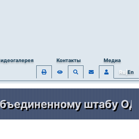
Видеогалерея
Контакты
Медиа
Ru|
En
единенному штабу ОДКБ 