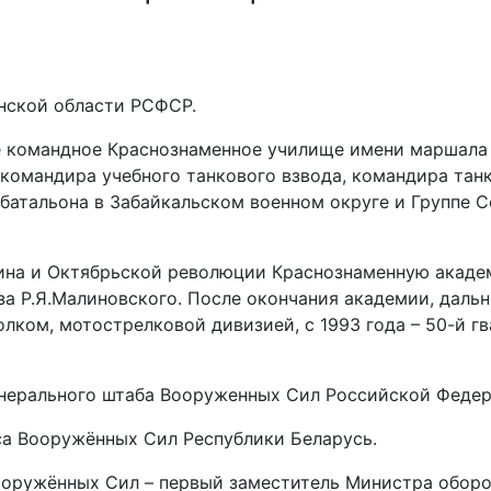
инской области РСФСР.
 командное Краснознаменное училище имени маршала
командира учебного танкового взвода, командира тан
 батальона в Забайкальском военном округе и Группе 
ина и Октябрьской революции Краснознаменную акад
а Р.Я.Малиновского. После окончания академии, даль
олком, мотострелковой дивизией, с 1993 года – 50-й г
нерального штаба Вооруженных Сил Российской Федер
са Вооружённых Сил Республики Беларусь.
Вооружённых Сил – первый заместитель Министра обор