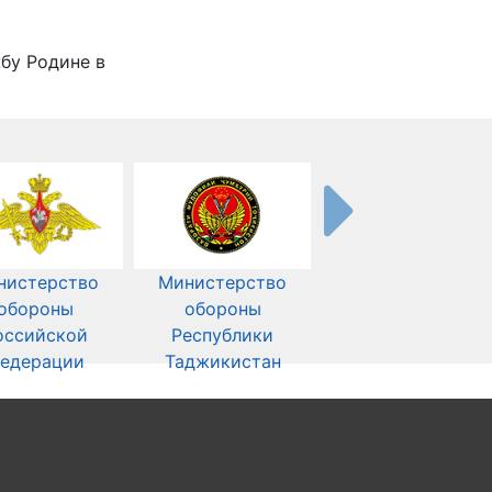
жбу Родине в
нистерство
Министерство
обороны
обороны
оссийской
Республики
едерации
Таджикистан