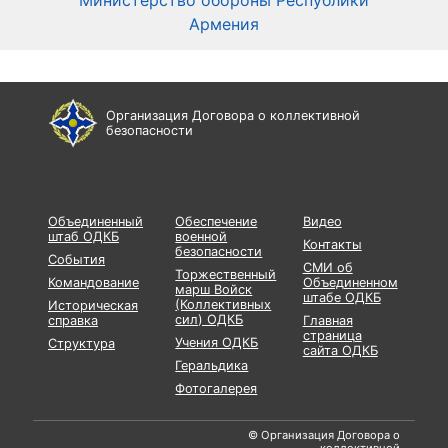
Армения
Организация Договора о коллективной
безопасности
Объединенный
Обеспечение
Видео
штаб ОДКБ
военной
Контакты
безопасности
События
СМИ об
Торжественный
Командование
Объединенном
марш Войск
штабе ОДКБ
(Коллективных
Историческая
сил) ОДКБ
справка
Главная
страница
Учения ОДКБ
Структура
сайта ОДКБ
Геральдика
Фотогалерея
© Организация Договора о