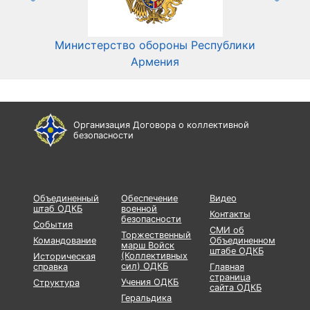
Министерство обороны Республики
Мин
Армения
Организация Договора о коллективной
безопасности
Объединенный
Обеспечение
Видео
штаб ОДКБ
военной
Контакты
безопасности
События
СМИ об
Торжественный
Командование
Объединенном
марш Войск
штабе ОДКБ
(Коллективных
Историческая
сил) ОДКБ
справка
Главная
страница
Учения ОДКБ
Структура
сайта ОДКБ
Геральдика