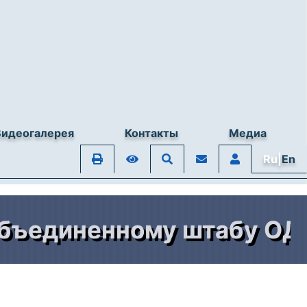
Видеогалерея
Контакты
Медиа
Ru|
En
единенному штабу ОДКБ 