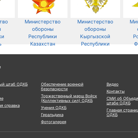
тво
Министерство
Министерство
Ми
ы
обороны
обороны
ки
Республики
Кыргызской
Р
ь
Казахстан
Республики
Ф
и
ый штаб ОДКБ
Обеспечение военной
Видео
безопасности
Контакты
Торжественный марш Войск
ие
СМИ об Объеди
(Коллективных сил) ОДКБ
штабе ОДКБ
я справка
Учения ОДКБ
Главная страни
Геральдика
ОДКБ
Фотогалерея