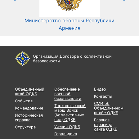
Министерство обороны Республики
Мин
Армения
Организация Договора о коллективной
безопасности
Объединенный
Обеспечение
Видео
штаб ОДКБ
военной
Контакты
безопасности
События
СМИ об
Торжественный
Командование
Объединенном
марш Войск
штабе ОДКБ
(Коллективных
Историческая
сил) ОДКБ
справка
Главная
страница
Учения ОДКБ
Структура
сайта ОДКБ
Геральдика