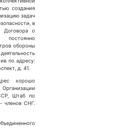
коллективной
тью создания
лизацию задач
зопасности, в
и Договора о
ь постоянно
тров обороны
ятельность
тив по адресу:
пект, д. 41.
дрес хорошо
 Организации
ССР, Штаб по
- членов СНГ.
бъединенного