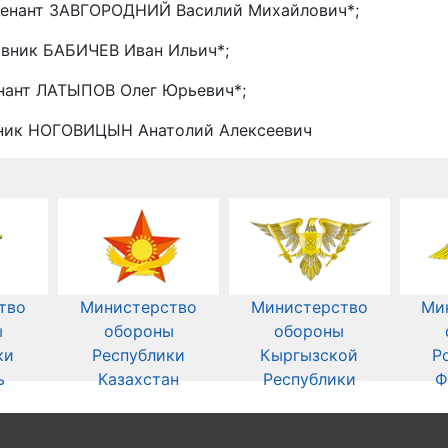
тенант ЗАВГОРОДНИЙ Василий Михайлович*;
овник БАБИЧЕВ Иван Ильич*;
енант ЛАТЫПОВ Олег Юрьевич*;
вник НОГОВИЦЫН Анатолий Алексеевич
тво
Министерство
Министерство
Ми
ы
обороны
обороны
ки
Республики
Кыргызской
Р
ь
Казахстан
Республики
Ф