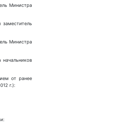
тель Министра
 заместитель
тель Министра
 начальников
ием от ранее
12 г.):
и: