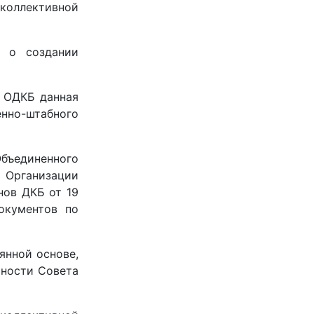
коллективной
е о создании
в ОДКБ данная
енно-штабного
Объединенного
 Организации
нов ДКБ от 19
окументов по
янной основе,
ьности Совета