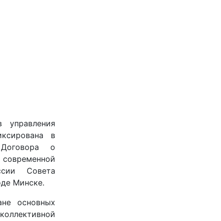
в управления
иксирована в
Договора о
 современной
ссии Совета
оде Минске.
ане основных
ллективной