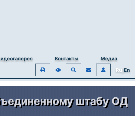
Видеогалерея
Контакты
Медиа
Ru|
En
иненному штабу ОДКБ - 