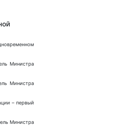
ной
дновременном
ель Министра
ель Министра
ации – первый
тель Министра