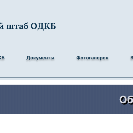
й штаб ОДКБ
КБ
Документы
Фотогалерея
Объед