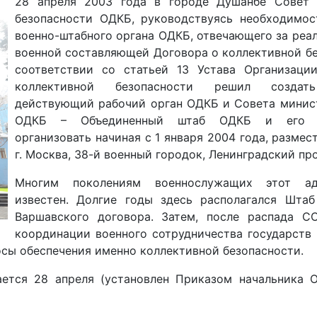
28 апреля 2003 года в городе Душанбе Совет 
безопасности ОДКБ, руководствуясь необходимос
военно-штабного органа ОДКБ, отвечающего за реа
военной составляющей Договора о коллективной бе
соответствии со статьей 13 Устава Организаци
коллективной безопасности решил создат
действующий рабочий орган ОДКБ и Совета минис
ОДКБ – Объединенный штаб ОДКБ и его де
организовать начиная с 1 января 2004 года, размес
г. Москва, 38-й военный городок, Ленинградский прос
Многим поколениям военнослужащих этот а
известен. Долгие годы здесь располагался Штаб
Варшавского договора. Затем, после распада С
координации военного сотрудничества государств 
осы обеспечения именно коллективной безопасности.
ется 28 апреля (установлен Приказом начальника О