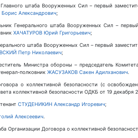
 Главного штаба Вооруженных Сил – первый замести
 Борис Александрович
;
ьник Генерального штаба Вооруженных Сил – первый
овник
ХАЧАТУРОВ Юрий Григорьевич
;
нерального штаба Вооруженных Сил – первый замести
СКИЙ Петр Николаевич
;
ститель Министра обороны – председатель Комитета
генерал-полковник
ЖАСУЗАКОВ Сакен Адилханович
.
говора о коллективной безопасности (с освобожден
ета коллективной безопасности ОДКБ от 19 декабря 20
йтенант
СТУДЕНИКИН Александр Игоревич
;
олий Алексеевич
.
ба Организации Договора о коллективной безопасност