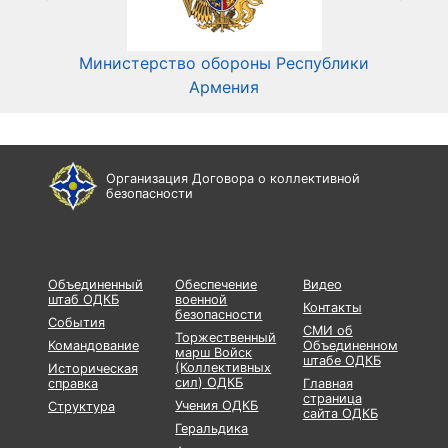
Министерство обороны Республики
Мин
Армения
Организация Договора о коллективной
безопасности
Объединенный
Обеспечение
Видео
штаб ОДКБ
военной
Контакты
безопасности
События
СМИ об
Торжественный
Командование
Объединенном
марш Войск
штабе ОДКБ
(Коллективных
Историческая
сил) ОДКБ
справка
Главная
страница
Учения ОДКБ
Структура
сайта ОДКБ
Геральдика